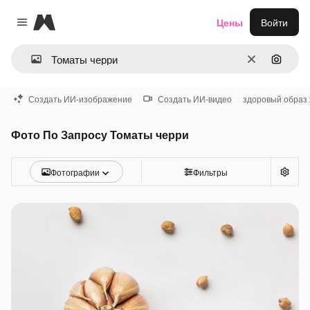
Magnific
Цены
Войти
Close menu
Очистить
Поиск 
Создать ИИ-изображение
Создать ИИ-видео
здоровый образ
Фото По Запросу Томаты черри
Фотографии
Фильтры