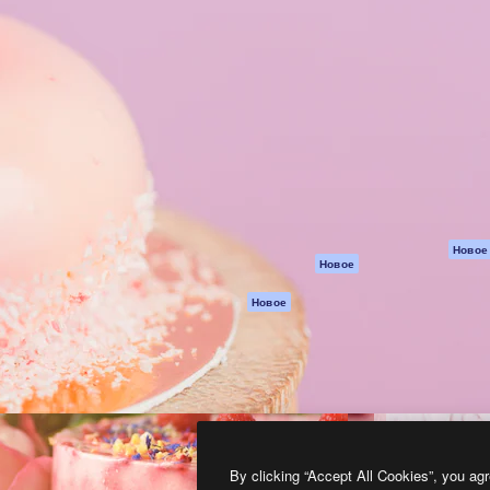
атформа для создания
Spaces
Academy
работ. Более 1 миллиона
ИИ-помощник
Документация п
реди креаторов,
Пакету ИИ
Генератор
гентств и студий.
изображений ИИ
Служба
поддержки
Генератор видео
ИИ
Условия и
положения
Генератор голоса
на основе ИИ
Политика
конфиденциальн
Стоковый контент
Оригиналы
MCP для
Новое
Новое
Claude/ChatGPT
Политика файло
cookie
Агенты
Новое
Центр доверия
API
Партнеры
Мобильное
приложение
Предприятие
Все инструменты
Magnific
By clicking “Accept All Cookies”, you agr