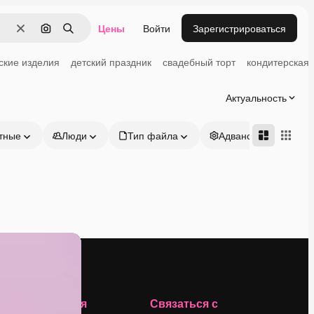
Цены
Войти
Зарегистрироваться
Очистить
Поиск по изображению
Поиск
ские изделия
детский праздник
свадебный торт
кондитерская
Актуальность
тные
Люди
Тип файла
Адвансд
Компания
Связаться с