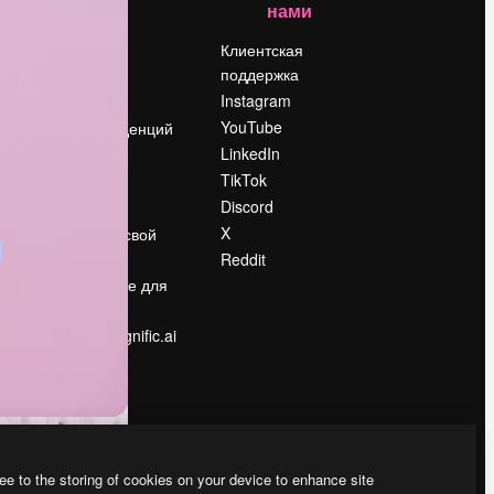
нами
Цены
о
О нас
Клиентская
поддержка
Reviews
Instagram
Вакансии
YouTube
Поиск тенденций
LinkedIn
Блог
TikTok
События
Discord
Slidesgo
ости
X
Продайте свой
контент
Reddit
в
Помещение для
прессы
Ищете magnific.ai
ee to the storing of cookies on your device to enhance site