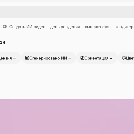
Создать ИИ-видео
день рождения
выпечка фон
кондитер
он
цензия
Сгенерировано ИИ
Ориентация
Цве
Продукция
Начать