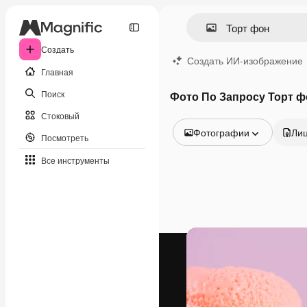
Создать
Создать ИИ-изображение
Главная
Поиск
Фото По Запросу Торт ф
Стоковый
Фотографии
Ли
Посмотреть
Все изображения
Все инструменты
Векторы
Иллюстрации
Фотографии
PSD
Шаблоны
Мокапы
Видео
Видеоролик
Моушн-дизайн
Видеошаблоны
Иконки
3D-модели
Шрифты