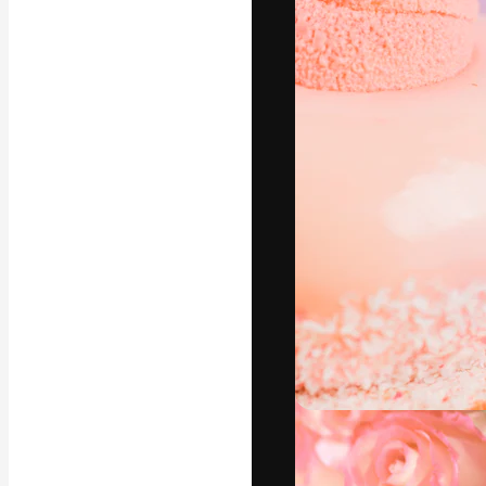
Креативная пл
ваших лучших 
подписчиков с
предприятий, а
Pусский