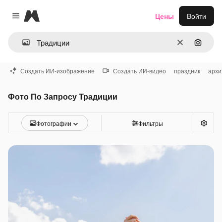
Magnific
Цены
Войти
Close menu
Очистить
Поиск 
Создать ИИ-изображение
Создать ИИ-видео
праздник
архи
Фото По Запросу Традиции
Фотографии
Фильтры