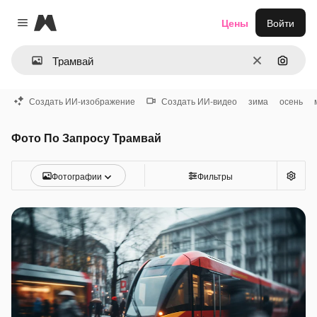
Magnific
Цены
Войти
Close menu
Очистить
Поиск 
Создать ИИ-изображение
Создать ИИ-видео
зима
осень
Фото По Запросу Трамвай
Фотографии
Фильтры