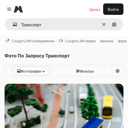
Magnific
Цены
Войти
Close menu
Очистить
Поиск 
Создать ИИ-изображение
Создать ИИ-видео
машина
фура
Фото По Запросу Транспорт
Фотографии
Фильтры