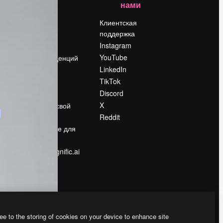
нами
Цены
о
О нас
Клиентская
поддержка
Reviews
Instagram
Вакансии
YouTube
Поиск тенденций
LinkedIn
Блог
TikTok
События
Discord
Slidesgo
ости
X
Продайте свой
контент
Reddit
в
Помещение для
прессы
Ищете magnific.ai
ee to the storing of cookies on your device to enhance site