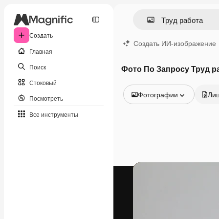
Создать
Создать ИИ-изображение
Главная
Поиск
Фото По Запросу Труд р
Стоковый
Фотографии
Ли
Посмотреть
Все изображения
Все инструменты
Векторы
Иллюстрации
Фотографии
PSD
Шаблоны
Мокапы
Видео
Видеоролик
Моушн-дизайн
Видеошаблоны
Иконки
3D-модели
Шрифты