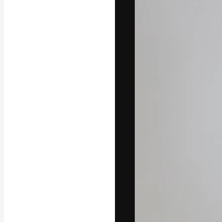
Креативная пл
ваших лучших 
подписчиков с
предприятий, а
Pусский