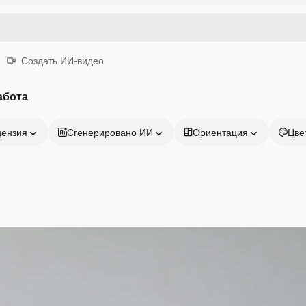
Создать ИИ-видео
абота
цензия
Сгенерировано ИИ
Ориентация
Цве
Продукция
Начать