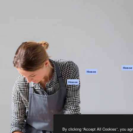
атформа для создания
Spaces
Academy
работ. Более 1 миллиона
ИИ-помощник
Документация п
реди креаторов,
Пакету ИИ
Генератор
гентств и студий.
изображений ИИ
Служба
поддержки
Генератор видео
ИИ
Условия и
положения
Генератор голоса
на основе ИИ
Политика
конфиденциальн
Стоковый контент
Оригиналы
MCP для
Новое
Новое
Claude/ChatGPT
Политика файло
cookie
Агенты
Новое
Центр доверия
API
Партнеры
Мобильное
приложение
Предприятие
Все инструменты
Magnific
By clicking “Accept All Cookies”, you agr