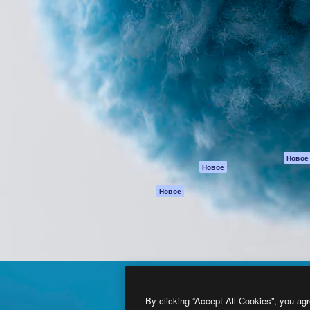
атформа для создания
Spaces
Academy
работ. Более 1 миллиона
ИИ-помощник
Документация п
реди креаторов,
Пакету ИИ
Генератор
гентств и студий.
изображений ИИ
Служба
поддержки
Генератор видео
ИИ
Условия и
положения
Генератор голоса
на основе ИИ
Политика
конфиденциальн
Стоковый контент
Оригиналы
MCP для
Новое
Новое
Claude/ChatGPT
Политика файло
cookie
Агенты
Новое
Центр доверия
API
Партнеры
Мобильное
приложение
Предприятие
Все инструменты
Magnific
By clicking “Accept All Cookies”, you agr