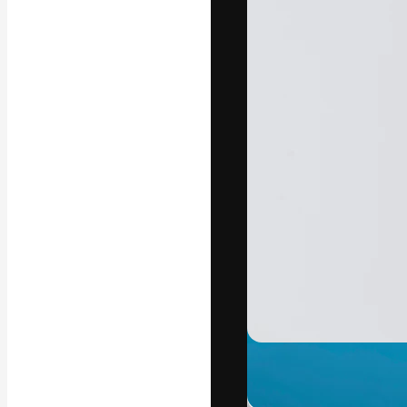
Креативная пл
ваших лучших 
подписчиков с
предприятий, а
Pусский