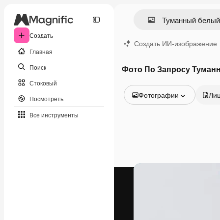
Создать
Создать ИИ-изображение
Главная
Поиск
Фото По Запросу Туман
Стоковый
Фотографии
Ли
Посмотреть
Все изображения
Все инструменты
Векторы
Иллюстрации
Фотографии
PSD
Шаблоны
Мокапы
Видео
Видеоролик
Моушн-дизайн
Видеошаблоны
Иконки
3D-модели
Шрифты