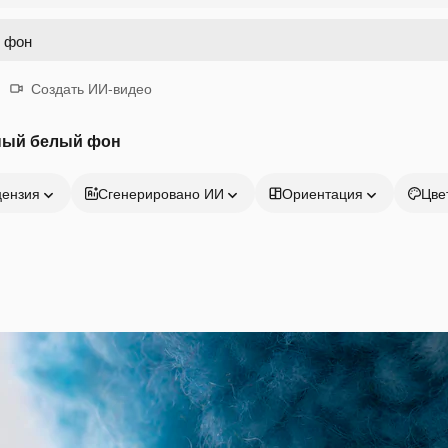
Создать ИИ-видео
ный белый фон
цензия
Сгенерировано ИИ
Ориентация
Цве
Продукция
Начать