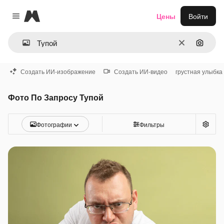
Magnific
Цены
Войти
Close menu
Очистить
Поиск 
Создать ИИ-изображение
Создать ИИ-видео
грустная улыбка
Фото По Запросу Тупой
Фотографии
Фильтры