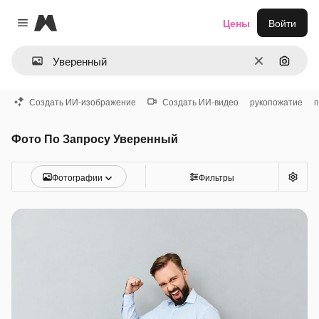
Magnific
Цены
Войти
Close menu
Очистить
Поиск 
Создать ИИ-изображение
Создать ИИ-видео
рукопожатие
п
Фото По Запросу Уверенный
Фотографии
Фильтры