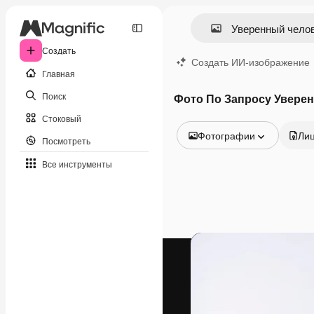
Создать
Создать ИИ-изображение
Главная
Поиск
Фото По Запросу Увере
Стоковый
Фотографии
Ли
Посмотреть
Все изображения
Все инструменты
Векторы
Иллюстрации
Фотографии
PSD
Шаблоны
Мокапы
Видео
Видеоролик
Моушн-дизайн
Видеошаблоны
Иконки
3D-модели
Шрифты