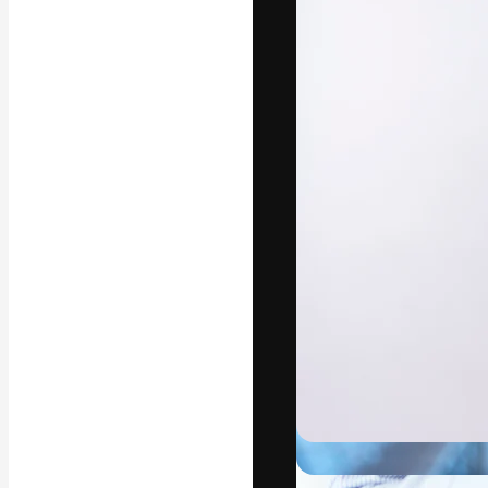
Креативная пл
ваших лучших 
подписчиков с
предприятий, а
Pусский