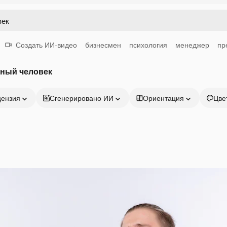
Создать ИИ-видео
бизнесмен
психология
менеджер
пр
нный человек
цензия
Сгенерировано ИИ
Ориентация
Цве
Продукция
Начать