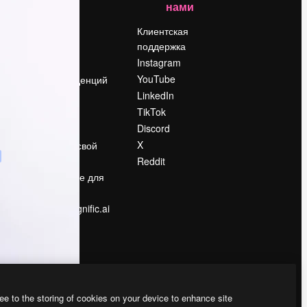
нами
Цены
о
О нас
Клиентская
поддержка
Reviews
Instagram
Вакансии
YouTube
Поиск тенденций
LinkedIn
Блог
TikTok
События
Discord
Slidesgo
ости
X
Продайте свой
контент
Reddit
в
Помещение для
прессы
Ищете magnific.ai
ee to the storing of cookies on your device to enhance site