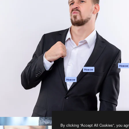
атформа для создания
Spaces
Academy
работ. Более 1 миллиона
ИИ-помощник
Документация п
реди креаторов,
Пакету ИИ
Генератор
гентств и студий.
изображений ИИ
Служба
поддержки
Генератор видео
ИИ
Условия и
положения
Генератор голоса
на основе ИИ
Политика
конфиденциальн
Стоковый контент
Оригиналы
MCP для
Новое
Новое
Claude/ChatGPT
Политика файло
cookie
Агенты
Новое
Центр доверия
API
Партнеры
Мобильное
приложение
Предприятие
Все инструменты
Magnific
By clicking “Accept All Cookies”, you agr