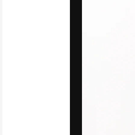
Креативная пл
ваших лучших 
подписчиков с
предприятий, а
Pусский