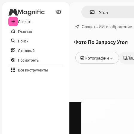
Создать
Создать ИИ-изображение
Главная
Поиск
Фото По Запросу Угол
Стоковый
Фотографии
Ли
Посмотреть
Все изображения
Все инструменты
Векторы
Иллюстрации
Фотографии
PSD
Шаблоны
Мокапы
Видео
Видеоролик
Моушн-дизайн
Видеошаблоны
Иконки
3D-модели
Шрифты