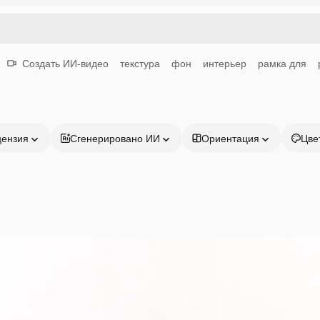
Создать ИИ-видео
текстура
фон
интерьер
рамка для
цензия
Сгенерировано ИИ
Ориентация
Цве
Продукция
Начать