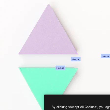
атформа для создания
Spaces
Academy
работ. Более 1 миллиона
ИИ-помощник
Документация п
реди креаторов,
Пакету ИИ
Генератор
гентств и студий.
изображений ИИ
Служба
поддержки
Генератор видео
ИИ
Условия и
положения
Генератор голоса
на основе ИИ
Политика
конфиденциальн
Стоковый контент
Оригиналы
MCP для
Новое
Новое
Claude/ChatGPT
Политика файло
cookie
Агенты
Новое
Центр доверия
API
Партнеры
Мобильное
приложение
Предприятие
Все инструменты
Magnific
By clicking “Accept All Cookies”, you agr