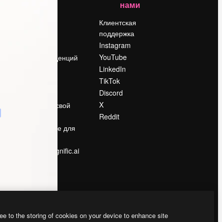
нами
Цены
о
О нас
Клиентская
поддержка
Reviews
Instagram
Вакансии
YouTube
Поиск тенденций
LinkedIn
Блог
TikTok
События
Discord
Slidesgo
ости
X
Продайте свой
контент
Reddit
в
Помещение для
прессы
Ищете magnific.ai
ee to the storing of cookies on your device to enhance site