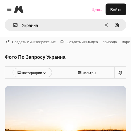
Magnific
Цены
Войти
Close menu
Очистить
Поиск 
Создать ИИ-изображение
Создать ИИ-видео
природа
море
Фото По Запросу Украина
Фотографии
Фильтры