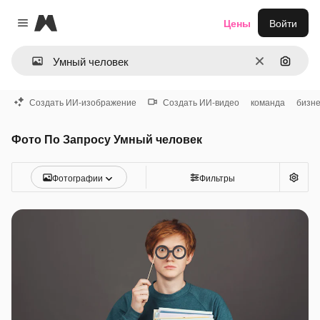
Magnific
Цены
Войти
Close menu
Очистить
Поиск 
Создать ИИ-изображение
Создать ИИ-видео
команда
бизн
Фото По Запросу Умный человек
Фотографии
Фильтры