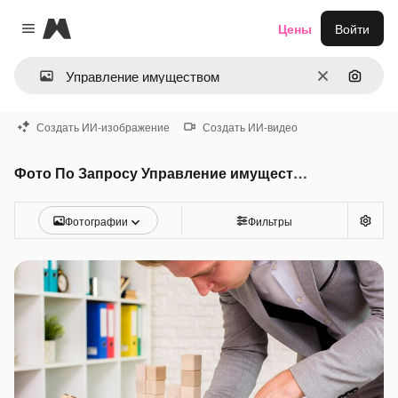
Magnific
Цены
Войти
Close menu
Очистить
Поиск 
Создать ИИ-изображение
Создать ИИ-видео
Фото По Запросу Управление имуществом
Фотографии
Фильтры