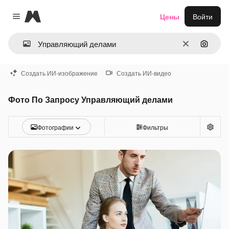
Magnific
Цены
Войти
Close menu
Очистить
Поиск 
Создать ИИ-изображение
Создать ИИ-видео
Фото По Запросу Управляющий делами
Фотографии
Фильтры