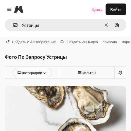
Magnific
Цены
Войти
Close menu
Очистить
Поиск 
Создать ИИ-изображение
Создать ИИ-видео
природа
море
Фото По Запросу Устрицы
Фотографии
Фильтры