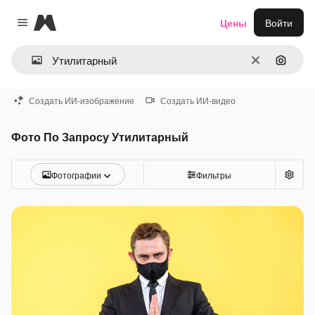
Magnific
Цены
Войти
Close menu
Очистить
Поиск 
Создать ИИ-изображение
Создать ИИ-видео
Фото По Запросу Утилитарный
Фотографии
Фильтры