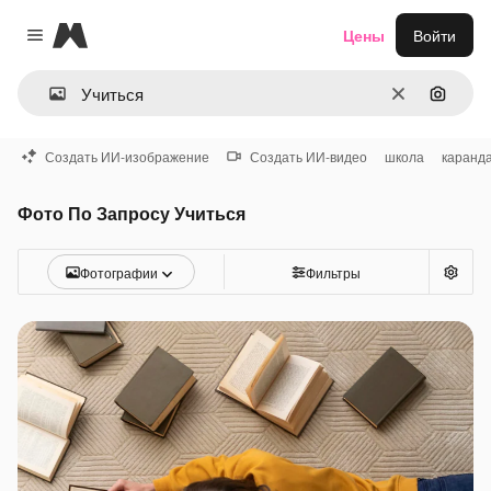
Magnific
Цены
Войти
Close menu
Очистить
Поиск 
Создать ИИ-изображение
Создать ИИ-видео
школа
каранд
Фото По Запросу Учиться
Фотографии
Фильтры