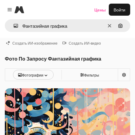
Magnific
Цены
Войти
Close menu
Очистить
Поиск 
Создать ИИ-изображение
Создать ИИ-видео
Фото По Запросу Фантазийная графика
Фотографии
Фильтры