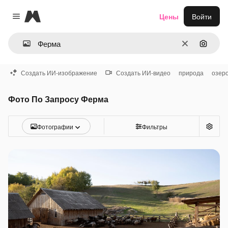
Magnific
Цены
Войти
Close menu
Очистить
Поиск 
Создать ИИ-изображение
Создать ИИ-видео
природа
озер
Фото По Запросу Ферма
Фотографии
Фильтры