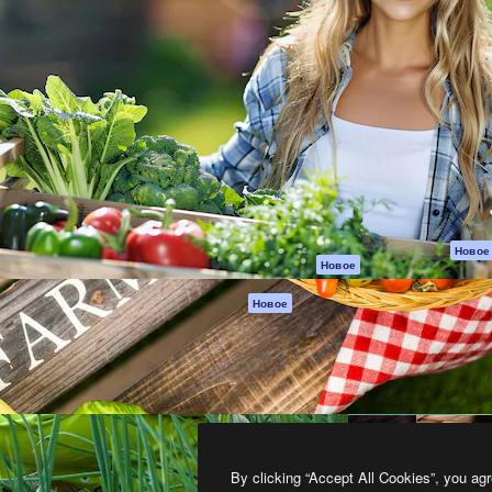
атформа для создания
Spaces
Academy
работ. Более 1 миллиона
ИИ-помощник
Документация п
реди креаторов,
Пакету ИИ
Генератор
гентств и студий.
изображений ИИ
Служба
поддержки
Генератор видео
ИИ
Условия и
положения
Генератор голоса
на основе ИИ
Политика
конфиденциальн
Стоковый контент
Оригиналы
MCP для
Новое
Новое
Claude/ChatGPT
Политика файло
cookie
Агенты
Новое
Центр доверия
API
Партнеры
Мобильное
приложение
Предприятие
Все инструменты
Magnific
By clicking “Accept All Cookies”, you agr