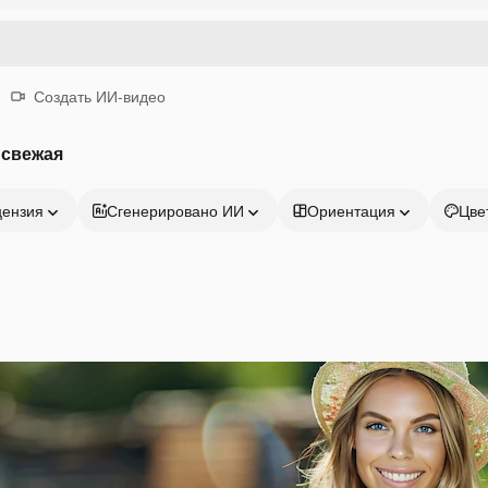
Создать ИИ-видео
 свежая
цензия
Сгенерировано ИИ
Ориентация
Цве
Продукция
Начать