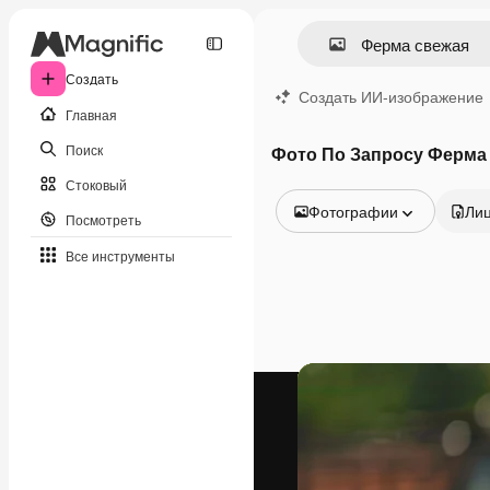
Создать
Создать ИИ-изображение
Главная
Поиск
Фото По Запросу Ферма
Стоковый
Фотографии
Ли
Посмотреть
Все изображения
Все инструменты
Векторы
Иллюстрации
Фотографии
PSD
Шаблоны
Мокапы
Видео
Видеоролик
Моушн-дизайн
Видеошаблоны
Иконки
3D-модели
Шрифты