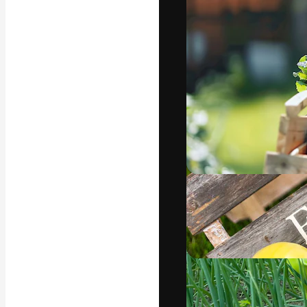
Креативная пл
ваших лучших 
подписчиков с
предприятий, а
Pусский