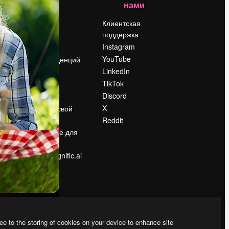
нами
Цены
о
О нас
Клиентская
поддержка
Reviews
Instagram
Вакансии
YouTube
Поиск тенденций
LinkedIn
Блог
TikTok
События
Discord
Slidesgo
ости
X
Продайте свой
контент
Reddit
в
Помещение для
прессы
Ищете magnific.ai
ee to the storing of cookies on your device to enhance site