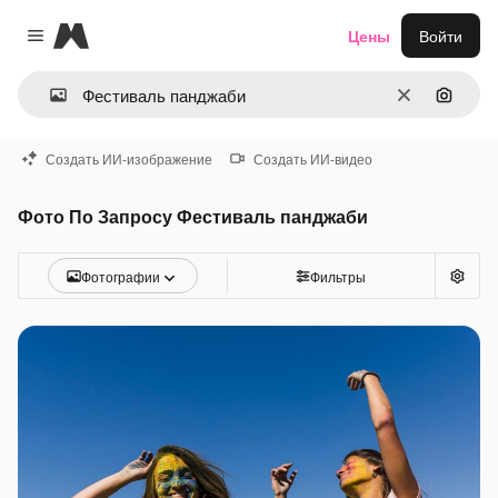
Magnific
Цены
Войти
Close menu
Очистить
Поиск 
Создать ИИ-изображение
Создать ИИ-видео
Фото По Запросу Фестиваль панджаби
Фотографии
Фильтры