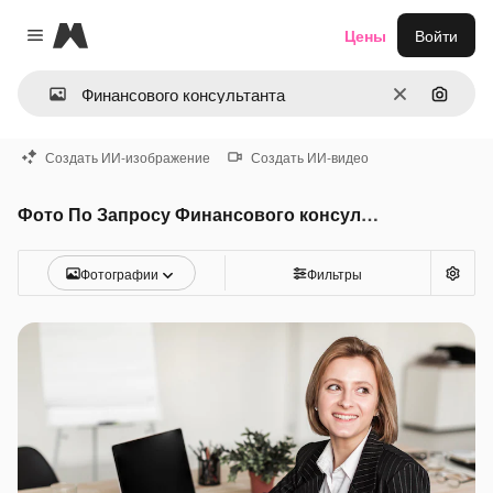
Magnific
Цены
Войти
Close menu
Очистить
Поиск 
Создать ИИ-изображение
Создать ИИ-видео
Фото По Запросу Финансового консультанта
Фотографии
Фильтры