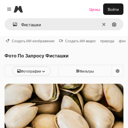
Magnific
Цены
Войти
Close menu
Очистить
Поиск 
Создать ИИ-изображение
Создать ИИ-видео
природа
фон
Фото По Запросу Фисташки
Фотографии
Фильтры