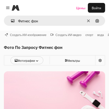
Magnific
Цены
Войти
Close menu
Очистить
Поиск 
Создать ИИ-изображение
Создать ИИ-видео
спорт
вода
Фото По Запросу Фитнес фон
Фотографии
Фильтры