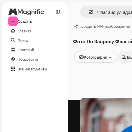
Создать
Создать ИИ-изображение
Главная
Поиск
Фото По Запросу Флаг э
Стоковый
Фотографии
Ли
Посмотреть
Все изображения
Все инструменты
Векторы
Иллюстрации
Фотографии
PSD
Шаблоны
Мокапы
Видео
Видеоролик
Моушн-дизайн
Видеошаблоны
Иконки
3D-модели
Шрифты