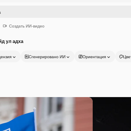
Создать ИИ-видео
йд ул адха
цензия
Сгенерировано ИИ
Ориентация
Цве
Продукция
Начать