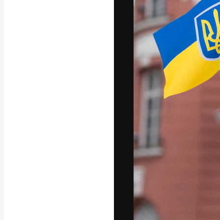
Креативная пл
ваших лучших 
подписчиков с
предприятий, а
Pусский