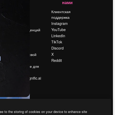
нами
Цены
о
О нас
Клиентская
поддержка
Reviews
Instagram
Вакансии
YouTube
Поиск тенденций
LinkedIn
Блог
TikTok
События
Discord
Slidesgo
ости
X
Продайте свой
контент
Reddit
в
Помещение для
прессы
Ищете magnific.ai
ee to the storing of cookies on your device to enhance site