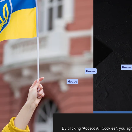
атформа для создания
Spaces
Academy
работ. Более 1 миллиона
ИИ-помощник
Документация п
реди креаторов,
Пакету ИИ
Генератор
гентств и студий.
изображений ИИ
Служба
поддержки
Генератор видео
ИИ
Условия и
положения
Генератор голоса
на основе ИИ
Политика
конфиденциальн
Стоковый контент
Оригиналы
MCP для
Новое
Новое
Claude/ChatGPT
Политика файло
cookie
Агенты
Новое
Центр доверия
API
Партнеры
Мобильное
приложение
Предприятие
Все инструменты
Magnific
By clicking “Accept All Cookies”, you agr