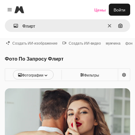
Magnific
Цены
Войти
Close menu
Очистить
Поиск 
Создать ИИ-изображение
Создать ИИ-видео
мужчина
фон
Фото По Запросу Флирт
Фотографии
Фильтры