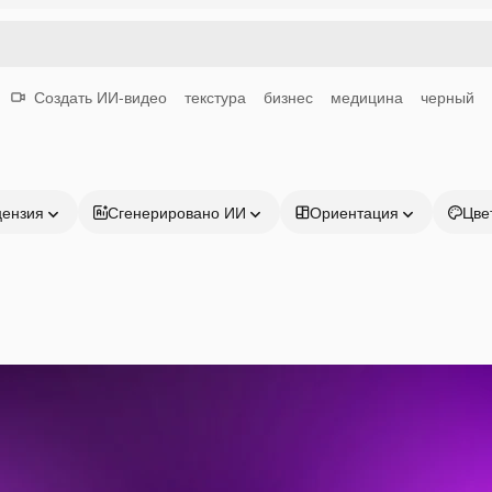
Создать ИИ-видео
текстура
бизнес
медицина
черный
цензия
Сгенерировано ИИ
Ориентация
Цве
Продукция
Начать