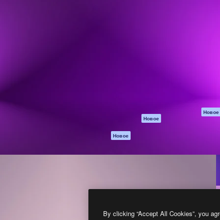
атформа для создания
Spaces
Academy
работ. Более 1 миллиона
ИИ-помощник
Документация п
реди креаторов,
Пакету ИИ
Генератор
гентств и студий.
изображений ИИ
Служба
поддержки
Генератор видео
ИИ
Условия и
положения
Генератор голоса
на основе ИИ
Политика
конфиденциальн
Стоковый контент
Оригиналы
MCP для
Новое
Новое
Claude/ChatGPT
Политика файло
cookie
Агенты
Новое
Центр доверия
API
Партнеры
Мобильное
приложение
Предприятие
Все инструменты
Magnific
By clicking “Accept All Cookies”, you agr