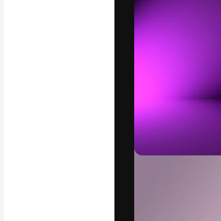
Креативная пл
ваших лучших 
подписчиков с
предприятий, а
Pусский