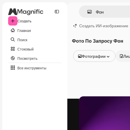
Создать
Создать ИИ-изображение
Главная
Поиск
Фото По Запросу Фон
Стоковый
Фотографии
Ли
Посмотреть
Все изображения
Все инструменты
Векторы
Иллюстрации
Фотографии
PSD
Шаблоны
Мокапы
Видео
Видеоролик
Моушн-дизайн
Видеошаблоны
Иконки
3D-модели
Шрифты