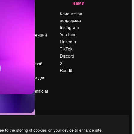
нами
Цены
о
О нас
Клиентская
поддержка
Reviews
Instagram
Вакансии
YouTube
Поиск тенденций
LinkedIn
Блог
TikTok
События
Discord
Slidesgo
ости
X
Продайте свой
контент
Reddit
в
Помещение для
прессы
Ищете magnific.ai
ee to the storing of cookies on your device to enhance site