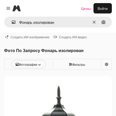
Magnific
Цены
Войти
Close menu
Очистить
Поиск 
Создать ИИ-изображение
Создать ИИ-видео
Фото По Запросу Фонарь изолирован
Фотографии
Фильтры