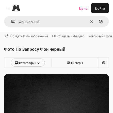
Magnific
Цены
Войти
Close menu
Очистить
Поиск 
Создать ИИ-изображение
Создать ИИ-видео
новогодний фон
Фото По Запросу Фон черный
Фотографии
Фильтры