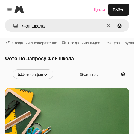
Magnific
Цены
Войти
Close menu
Очистить
Поиск 
Создать ИИ-изображение
Создать ИИ-видео
текстура
бума
Фото По Запросу Фон школа
Фотографии
Фильтры