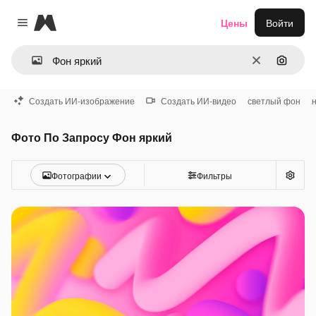
Magnific
Цены
Войти
Close menu
Очистить
Поиск 
Создать ИИ-изображение
Создать ИИ-видео
светлый фон
Фото По Запросу Фон яркий
Фотографии
Фильтры