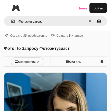
Magnific
Цены
Войти
Close menu
Очистить
Поиск 
Создать ИИ-изображение
Создать ИИ-видео
Фото По Запросу Фотоэнтузиаст
Фотографии
Фильтры