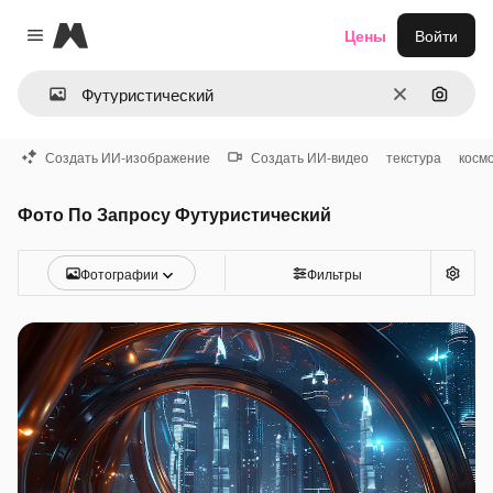
Magnific
Цены
Войти
Close menu
Очистить
Поиск 
Создать ИИ-изображение
Создать ИИ-видео
текстура
косм
Фото По Запросу Футуристический
Фотографии
Фильтры