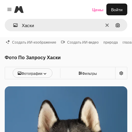
Magnific
Цены
Войти
Close menu
Очистить
Поиск 
Создать ИИ-изображение
Создать ИИ-видео
природа
глаза
Фото По Запросу Хаски
Фотографии
Фильтры