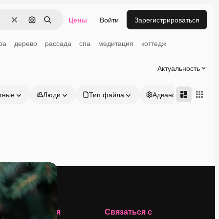
Цены
Войти
Зарегистрироваться
Очистить
Поиск по изображению
Поиск
ра
дерево
рассада
спа
медитация
коттедж
Актуальность
тные
Люди
Тип файла
Адвансд
Компания
Связаться с