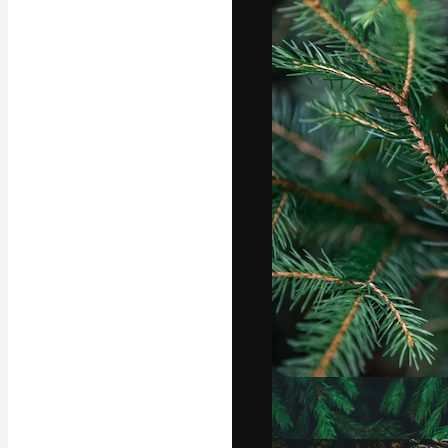
Креативная пл
ваших лучших 
подписчиков с
предприятий, а
Pусский