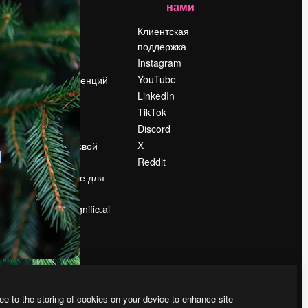
нами
Цены
о
О нас
Клиентская
поддержка
Reviews
Instagram
Вакансии
YouTube
Поиск тенденций
LinkedIn
Блог
TikTok
События
Discord
Slidesgo
ости
X
Продайте свой
контент
Reddit
в
Помещение для
прессы
Ищете magnific.ai
ee to the storing of cookies on your device to enhance site