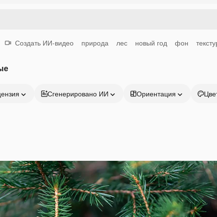
Создать ИИ-видео
природа
лес
новый год
фон
тексту
ые
цензия
Сгенерировано ИИ
Ориентация
Цве
Продукция
Начать