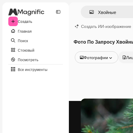
Создать
Создать ИИ-изображение
Главная
Поиск
Фото По Запросу Хвойн
Стоковый
Фотографии
Ли
Посмотреть
Все изображения
Все инструменты
Векторы
Иллюстрации
Фотографии
PSD
Шаблоны
Мокапы
Видео
Видеоролик
Моушн-дизайн
Видеошаблоны
Иконки
3D-модели
Шрифты