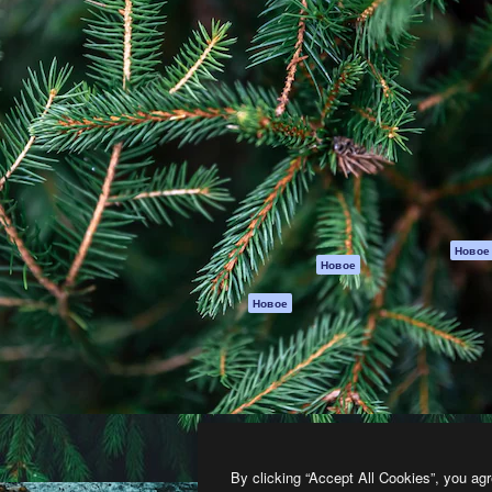
атформа для создания
Spaces
Academy
работ. Более 1 миллиона
ИИ-помощник
Документация п
реди креаторов,
Пакету ИИ
Генератор
гентств и студий.
изображений ИИ
Служба
поддержки
Генератор видео
ИИ
Условия и
положения
Генератор голоса
на основе ИИ
Политика
конфиденциальн
Стоковый контент
Оригиналы
MCP для
Новое
Новое
Claude/ChatGPT
Политика файло
cookie
Агенты
Новое
Центр доверия
API
Партнеры
Мобильное
приложение
Предприятие
Все инструменты
Magnific
By clicking “Accept All Cookies”, you agr