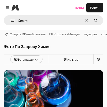
Magnific
Цены
Войти
Close menu
Очистить
Поиск 
Создать ИИ-изображение
Создать ИИ-видео
медицина
сол
Фото По Запросу Химия
Фотографии
Фильтры