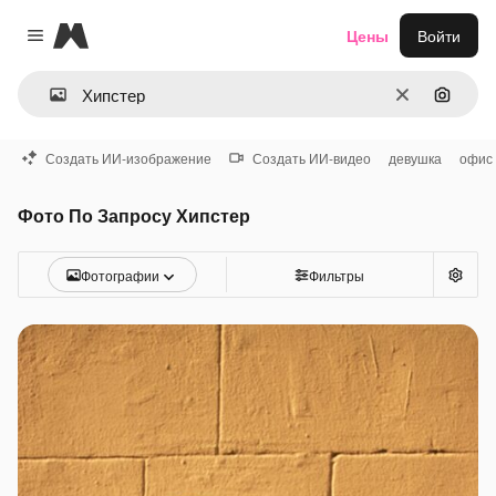
Magnific
Цены
Войти
Close menu
Очистить
Поиск 
Создать ИИ-изображение
Создать ИИ-видео
девушка
офис
Фото По Запросу Хипстер
Фотографии
Фильтры