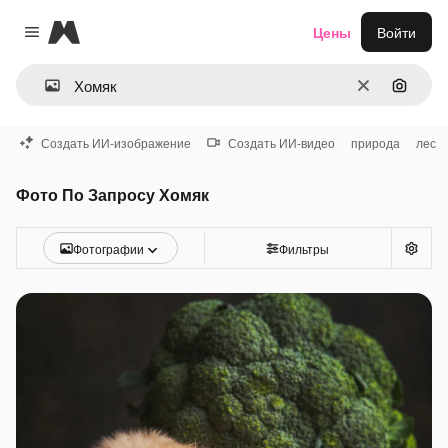
Magnific
Цены
Войти
Close menu
Очистить
Поиск 
Создать ИИ-изображение
Создать ИИ-видео
природа
лес
Фото По Запросу Хомяк
Фотографии
Фильтры