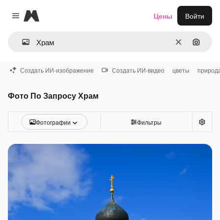
Magnific
Цены
Войти
Close menu
Очистить
Поиск 
Создать ИИ-изображение
Создать ИИ-видео
цветы
природ
Фото По Запросу Храм
Фотографии
Фильтры