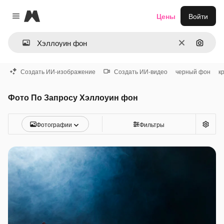
Magnific
Цены
Войти
Close menu
Очистить
Поиск 
Создать ИИ-изображение
Создать ИИ-видео
черный фон
к
Фото По Запросу Хэллоуин фон
Фотографии
Фильтры