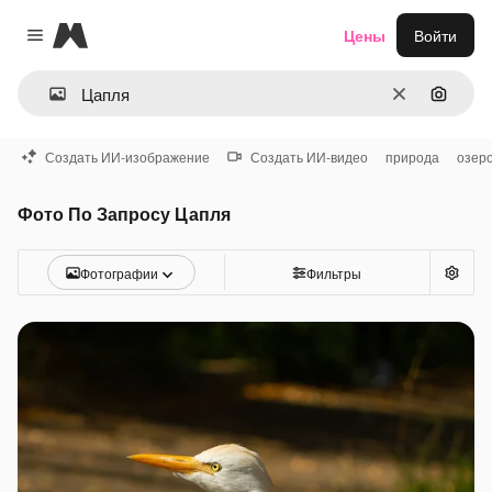
Magnific
Цены
Войти
Close menu
Очистить
Поиск 
Создать ИИ-изображение
Создать ИИ-видео
природа
озер
Фото По Запросу Цапля
Фотографии
Фильтры