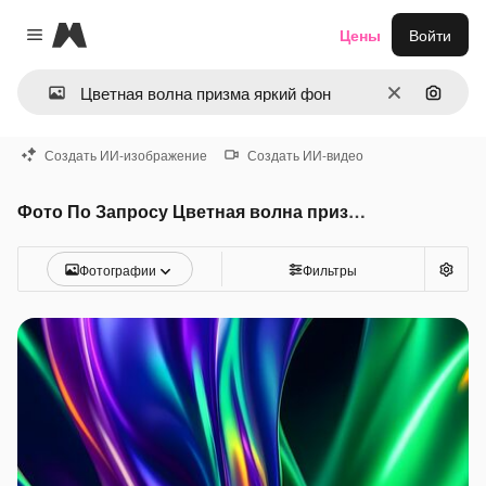
Magnific
Цены
Войти
Close menu
Очистить
Поиск 
Создать ИИ-изображение
Создать ИИ-видео
Фото По Запросу Цветная волна призма яркий фон
Фотографии
Фильтры