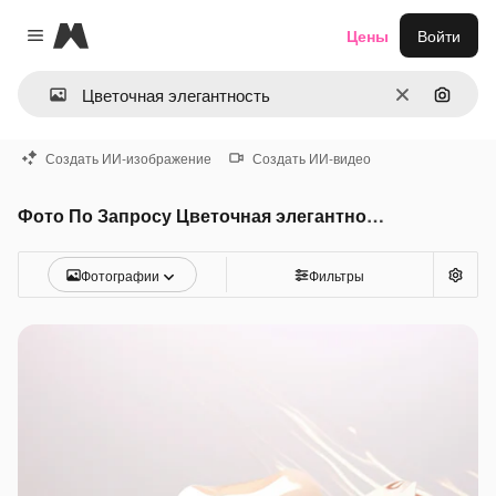
Magnific
Цены
Войти
Close menu
Очистить
Поиск 
Создать ИИ-изображение
Создать ИИ-видео
Фото По Запросу Цветочная элегантность
Фотографии
Фильтры