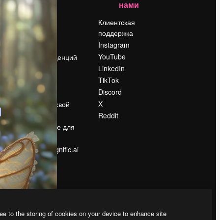
нами
Цены
о
О нас
Клиентская
поддержка
Reviews
Instagram
Вакансии
YouTube
Поиск тенденций
LinkedIn
Блог
TikTok
События
Discord
Slidesgo
ости
X
Продайте свой
контент
Reddit
в
Помещение для
прессы
Ищете magnific.ai
ee to the storing of cookies on your device to enhance site