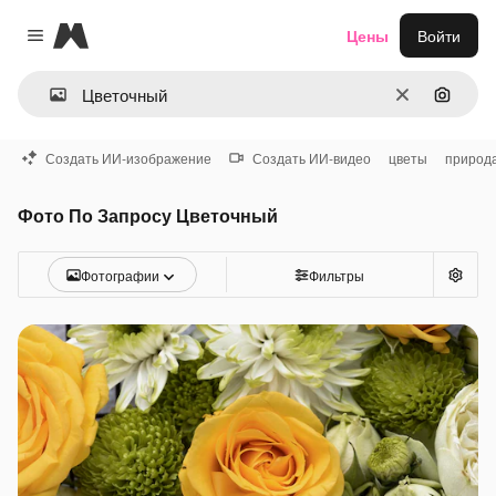
Magnific
Цены
Войти
Close menu
Очистить
Поиск 
Создать ИИ-изображение
Создать ИИ-видео
цветы
природ
Фото По Запросу Цветочный
Фотографии
Фильтры