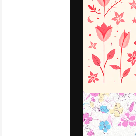
Креативная пл
ваших лучших 
подписчиков с
предприятий, а
Pусский