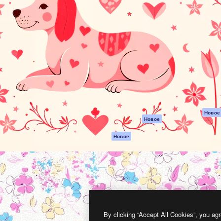
атформа для создания
Spaces
Academy
работ. Более 1 миллиона
ИИ-помощник
Документация п
реди креаторов,
Пакету ИИ
Генератор
гентств и студий.
изображений ИИ
Служба
поддержки
Генератор видео
ИИ
Условия и
положения
Генератор голоса
на основе ИИ
Политика
конфиденциальн
Стоковый контент
Оригиналы
MCP для
Новое
Новое
Claude/ChatGPT
Политика файло
cookie
Агенты
Новое
Центр доверия
API
Партнеры
Мобильное
приложение
Предприятие
Все инструменты
Magnific
By clicking “Accept All Cookies”, you agr