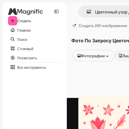
Создать
Создать ИИ-изображение
Главная
Поиск
Фото По Запросу Цветоч
Стоковый
Фотографии
Ли
Посмотреть
Все изображения
Все инструменты
Векторы
Иллюстрации
Фотографии
PSD
Шаблоны
Мокапы
Видео
Видеоролик
Моушн-дизайн
Видеошаблоны
Иконки
3D-модели
Шрифты