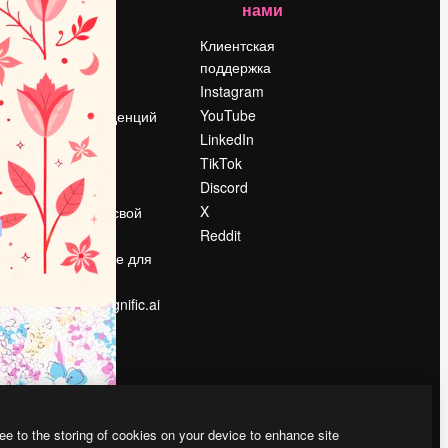
нами
Цены
о
О нас
Клиентская
поддержка
Reviews
Instagram
Вакансии
YouTube
Поиск тенденций
LinkedIn
Блог
TikTok
События
Discord
Slidesgo
ости
X
Продайте свой
контент
Reddit
в
Помещение для
прессы
Ищете magnific.ai
ee to the storing of cookies on your device to enhance site