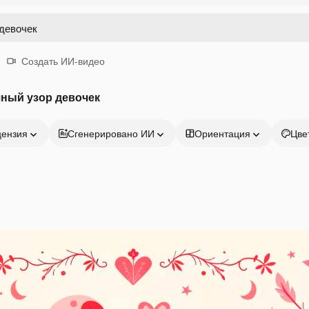
Создать ИИ-видео
ный узор девочек
цензия
Сгенерировано ИИ
Ориентация
Цве
Продукция
Начать