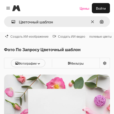
Magnific
Цены
Войти
Close menu
Очистить
Поиск 
Создать ИИ-изображение
Создать ИИ-видео
полевые цветы
Фото По Запросу Цветочный шаблон
Фотографии
Фильтры