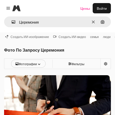
Magnific
Цены
Войти
Close menu
Очистить
Поиск 
Создать ИИ-изображение
Создать ИИ-видео
семья
люди
Фото По Запросу Церемония
Фотографии
Фильтры