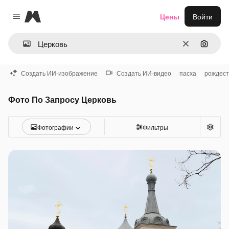
Magnific
Цены
Войти
Close menu
Очистить
Поиск 
Создать ИИ-изображение
Создать ИИ-видео
пасха
рождест
Фото По Запросу Церковь
Фотографии
Фильтры